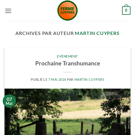
Passer
0
au
contenu
ARCHIVES PAR AUTEUR
MARTIN CUYPERS
EVÈNEMENT
Prochaine Transhumance
PUBLIÉ LE
7 MAI 2026
PAR
MARTIN CUYPERS
07
Mai