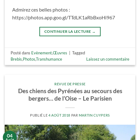
Admirez ces belles photos :
https://photos.app.goo.gl/TTdLK1aRbBxoHi967
CONTINUER LA LECTURE
→
Posté dans
Evènement
,
Œuvres
|
Tagged
Brebis
,
Photos
,
Transhumance
Laissez un commentaire
REVUE DE PRESSE
Des chiens des Pyrénées au secours des
bergers… de l’Oise – Le Parisien
PUBLIÉ LE
4 AOÛT 2018
PAR
MARTIN CUYPERS
04
Août