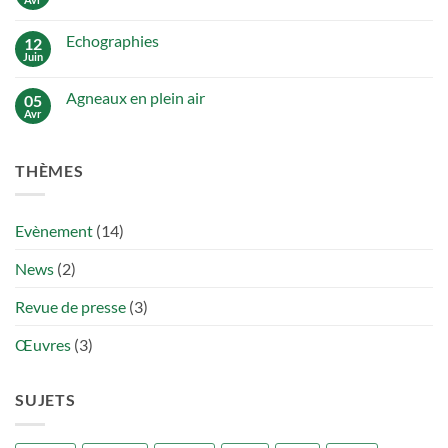
Aucun
transhumance
commentaire
du
sur
Vexin
Echographies
12
C’est
l’heure
Juin
Aucun
de
commentaire
la
sur
tonte
Agneaux en plein air
05
Echographies
!
Avr
Aucun
commentaire
sur
Agneaux
THÈMES
en
plein
air
Evènement
(14)
News
(2)
Revue de presse
(3)
Œuvres
(3)
SUJETS