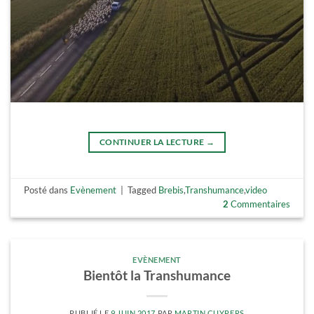
CONTINUER LA LECTURE
→
Posté dans
Evènement
|
Tagged
Brebis
,
Transhumance
,
video
2
Commentaires
EVÈNEMENT
Bientôt la Transhumance
PUBLIÉ LE
9 JUIN 2017
PAR
MARTIN CUYPERS