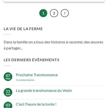
1
2
LA VIE DE LA FERME
Dans la famille on a tous des histoires à raconter, des œuvres
à partager...
LES DERNIERS ÉVÈNEMENTS
Prochaine Transhumance
07
Mai
sur
5 commentaires
Prochaine
Transhumance
La grande transhumance du Vexin
11
Juin
Aucun
commentaire
sur
C’est l’heure de la tonte !
03
La
grande
Avr