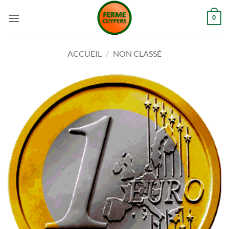
Passer
0
au
contenu
ACCUEIL
/
NON CLASSÉ